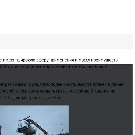
ые имеют широкую сферу применения и массу преимуществ.
т. В отличие от подъёмной техники эти модели более
етрам: масса груза, грузоподъёмность, высота подъёма, длина
особны транспортировать грузы, массой до 3 т, длина их
 10 т, длина стрелы – до 25 м.