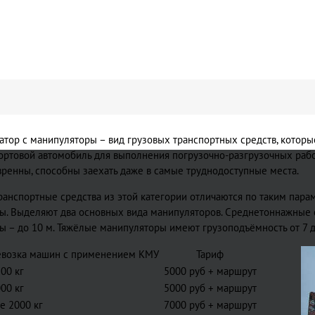
атор с манипуляторы – вид грузовых транспортных средств, котор
ортовой автомобиль для выполнения погрузочно-разгрузочных рабо
ренны, способны заехать даже в самые труднодоступные места.
ранспортные средства из этой категории отличаются по таким парам
ы. Выделяют два основных вида манипуляторов. Среднетоннажные сп
ы – до 10 м. Тяжёлые манипуляторы имеют грузоподъёмность от 7 до
возка машин с применением КМУ
Тариф
00 кг
5000 руб + маршрут
00 кг
5000 руб + маршрут
е 2000 кг
7000 руб + маршрут