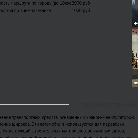
ость маршрута по городу (до 10км)
2000 руб
ростоя по вине заказчика
1000 руб
ПРЕИМУЩЕСТВА МАН
ение транспортных средств, оснащённых краном-манипулятором,
точно широкое. Эти автомобили используются для перевозки
локонструкций, строительных материалов, рекламных щитов,
ьной продукции. Тяжёлый эвакуатор с манипулятором применяют