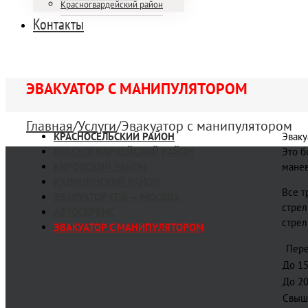
Красногвардейский район
Контакты
ЭВАКУАТОР С МАНИПУЛЯТОРОМ
Главная
/
Услуги
/
Эвакуатор с манипулятором
КРАСНОСЕЛЬСКИЙ РАЙОН
Эваку
КРАСНОГВАРДЕЙСКИЙ РАЙОН
Это б
КИРОВСКИЙ РАЙОН
манев
КАЛИНИНСКИЙ РАЙОН
Все т
ЭВАКУАТОР СПБ — МОСКВА
стрел
АВТОСЕРВИС
стрел
ЭВАКУАТОР С МАНИПУЛЯТОРОМ
Пере
До 15
До 20
Свыш